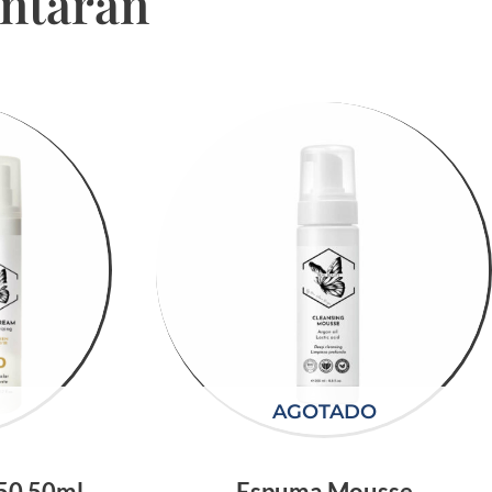
antarán
AGOTADO
+50 50ml
Espuma Mousse