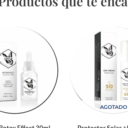
 Productos que
te enc
AGOTADO
Botox Effect 30ml
Protector Solar 