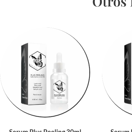
Otros
Serum Plus Peeling 30ml
Serum 