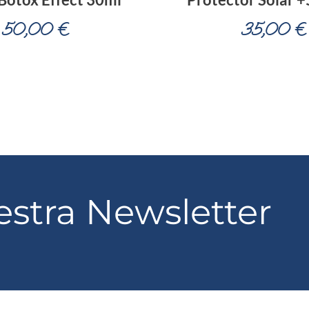
50,00
€
35,00
€
estra
Newsletter