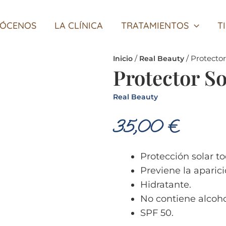
ÓCENOS
LA CLÍNICA
TRATAMIENTOS
T
/
/ Protecto
Inicio
Real Beauty
Protector S
Real Beauty
35,00
€
Protección solar to
Previene la aparic
Hidratante.
No contiene alcoho
SPF 50.